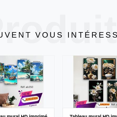
rodui
UVENT VOUS INTÉRES
eau mural HD imprimé
Tableau mural HD im