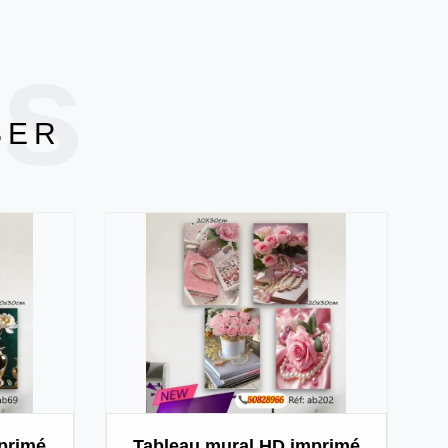
ts
SER
primé
Tableau mural HD imprimé