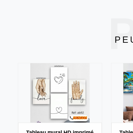
P
PE
Tableau mural HD imprimé
Tabl