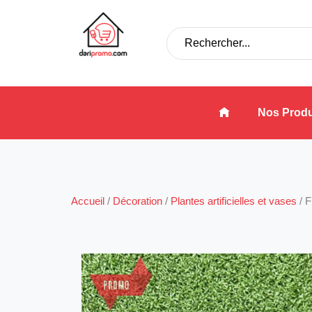
Nos Produ
Accueil
/
Décoration
/
Plantes artificielles et vases
/
F