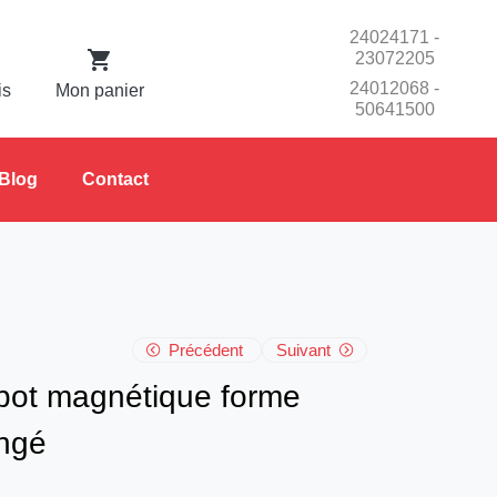
24024171 -
23072205
24012068 -
is
Mon panier
50641500
Blog
Contact
Précédent
Suivant
n pot magnétique forme
angé